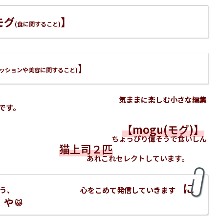
モグ
】
(食に関すること)
】
ァッションや美容に関すること)
気ままに楽しむ小さな編集
です。
【mogu(モグ)】
り偉そうで食いしん
猫上司２匹
セレクトしています。
に
ただけるよう、 心をこめて発信していきます
ゃ
🐱