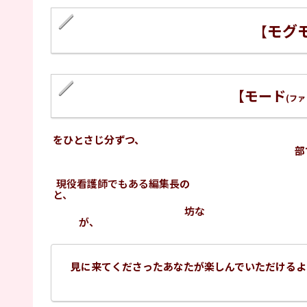
モグ
【
【モード
(フ
をひとさじ分ずつ、 
部
現役看護師でもある編集長
の
と、 ちょっぴ
坊な
が、 あれこれ
見に来てくださったあなたが楽しんでい